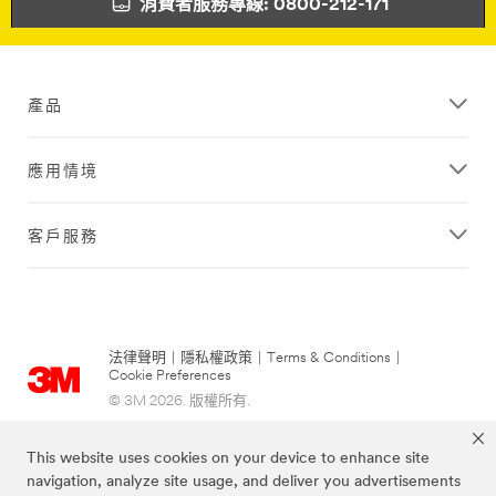
消費者服務專線: 0800-212-171
產品
應用情境
客戶服務
法律聲明
|
隱私權政策
|
Terms & Conditions
|
Cookie Preferences
© 3M 2026. 版權所有.
This website uses cookies on your device to enhance site
navigation, analyze site usage, and deliver you advertisements