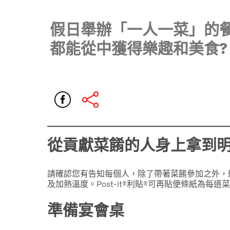
假日舉辦「一人一菜」的
都能從中獲得樂趣和美食?
從貢獻菜餚的人身上拿到
請確認您有告知每個人，除了帶著菜餚參加之外，
及加熱溫度。Post-it®利貼®可再貼便條紙為每道
準備宴會桌