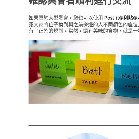
確認與會者順利進行交流
如果屬於大型聚會，您也可以使用
Post-it®利
讓大家將位子換到與之前旁邊的人不同顏色的座位
有了正確的規劃，當然，還有美味的食物，就是一
連
食
食
烹
Full
可
結
物
譜
煮
Adhesive
再
狠
貼
黏
便
便
條
條
紙