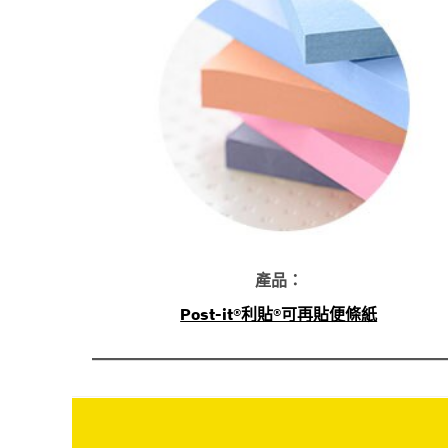
紙
產品：
Post-it®利貼®可再貼便條紙