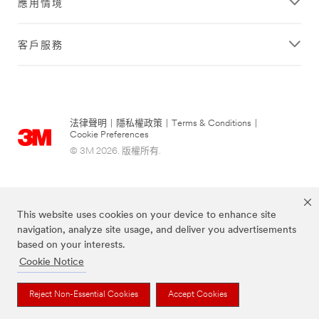
應用情境
客戶服務
法律聲明
|
隱私權政策
|
Terms & Conditions
|
Cookie Preferences
© 3M 2026. 版權所有.
This website uses cookies on your device to enhance site
navigation, analyze site usage, and deliver you advertisements
based on your interests.
Cookie Notice
Post-it為3M公司註冊商標
Reject Non-Essential Cookies
Accept Cookies